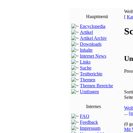
Wei
Hauptmenü
[
Kat
Encyclopedia
S
Artikel
Artikel Archiv
Downloads
Inhalte
Internet News
Un
Links
Suche
Pres
Testberichte
Themen
Themen Bereiche
Umfragen
Sort
Seit
Internes
Weih
...
[m
FAQ
Feedback
(0 g
Impressum
Mit 