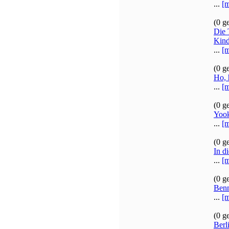
...
[m
(0 g
Die 
Kind
...
[m
(0 g
Ho, 
...
[m
(0 g
Yook
...
[m
(0 g
In d
...
[m
(0 g
Benn
...
[m
(0 g
Berl