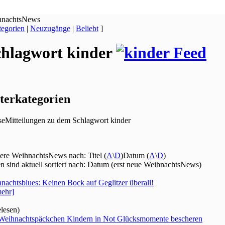
hnachtsNews
egorien
|
Neuzugänge
|
Beliebt
]
chlagwort kinder
terkategorien
seMitteilungen zu dem Schlagwort kinder
iere WeihnachtsNews nach: Titel (
A
\
D
)Datum (
A
\
D
)
en sind aktuell sortiert nach: Datum (erst neue WeihnachtsNews)
nachtsblues: Keinen Bock auf Geglitzer überall!
ehr]
elesen)
Weihnachtspäckchen Kindern in Not Glücksmomente bescheren