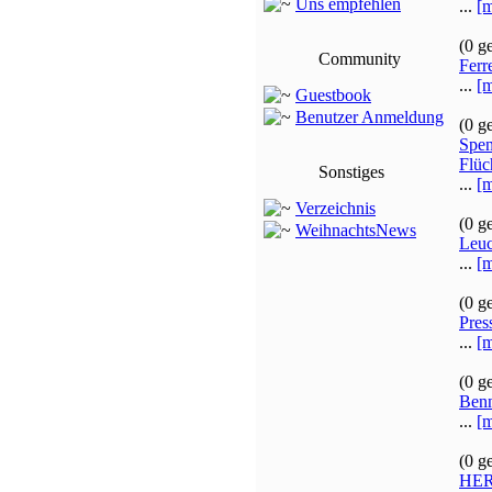
Uns empfehlen
...
[m
(0 g
Community
Ferr
...
[m
Guestbook
Benutzer Anmeldung
(0 g
Spen
Flüc
Sonstiges
...
[m
Verzeichnis
(0 g
WeihnachtsNews
Leuc
...
[m
(0 g
Pres
...
[m
(0 g
Benn
...
[m
(0 g
HERB