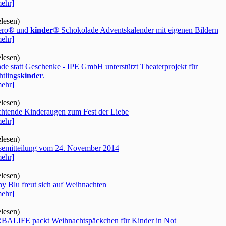
ehr]
elesen)
ero® und
kinder
® Schokolade Adventskalender mit eigenen Bildern
ehr]
elesen)
de statt Geschenke - IPE GmbH unterstützt Theaterprojekt für
htlings
kinder
.
ehr]
elesen)
htende Kinderaugen zum Fest der Liebe
ehr]
elesen)
semitteilung vom 24. November 2014
ehr]
elesen)
y Blu freut sich auf Weihnachten
ehr]
elesen)
ALIFE packt Weihnachtspäckchen für Kinder in Not