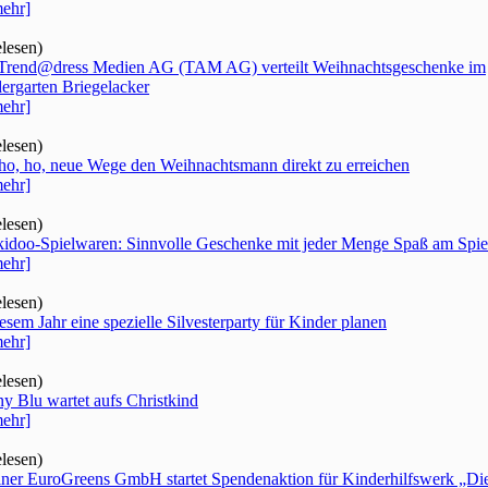
ehr]
elesen)
Trend@dress Medien AG (TAM AG) verteilt Weihnachtsgeschenke im
ergarten Briegelacker
ehr]
elesen)
ho, ho, neue Wege den Weihnachtsmann direkt zu erreichen
ehr]
elesen)
idoo-Spielwaren: Sinnvolle Geschenke mit jeder Menge Spaß am Spie
ehr]
elesen)
iesem Jahr eine spezielle Silvesterparty für Kinder planen
ehr]
elesen)
y Blu wartet aufs Christkind
ehr]
elesen)
iner EuroGreens GmbH startet Spendenaktion für Kinderhilfswerk „Di