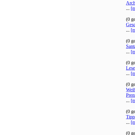
Arc
...
[m
(0 g
Gesc
...
[m
(0 g
Sant
...
[m
(0 g
Lese
...
[m
(0 g
Weih
Pren
...
[m
(0 g
Tipp
...
[m
(0 g