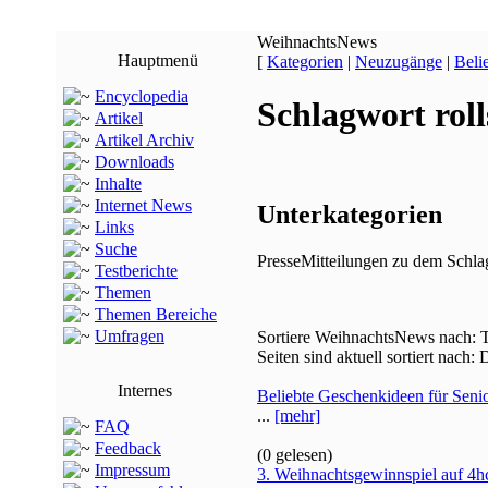
WeihnachtsNews
Hauptmenü
[
Kategorien
|
Neuzugänge
|
Beli
Encyclopedia
Schlagwort rol
Artikel
Artikel Archiv
Downloads
Inhalte
Internet News
Unterkategorien
Links
Suche
PresseMitteilungen zu dem Schlag
Testberichte
Themen
Themen Bereiche
Umfragen
Sortiere WeihnachtsNews nach: Ti
Seiten sind aktuell sortiert nac
Internes
Beliebte Geschenkideen für Senio
...
[mehr]
FAQ
Feedback
(0 gelesen)
Impressum
3. Weihnachtsgewinnspiel auf 4hc