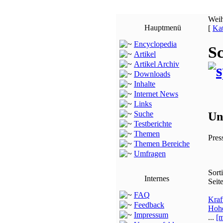
Wei
Hauptmenü
[
Kat
Encyclopedia
S
Artikel
Artikel Archiv
Downloads
Inhalte
Internet News
Links
Suche
Un
Testberichte
Themen
Pres
Themen Bereiche
Umfragen
Sort
Internes
Seit
FAQ
Kraf
Feedback
Hohe
Impressum
...
[m