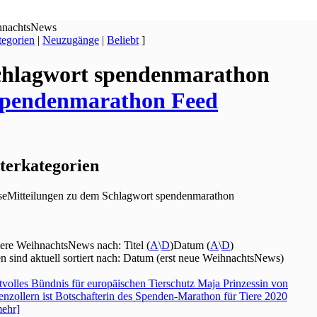
hnachtsNews
egorien
|
Neuzugänge
|
Beliebt
]
chlagwort spendenmarathon
terkategorien
seMitteilungen zu dem Schlagwort spendenmarathon
iere WeihnachtsNews nach: Titel (
A
\
D
)Datum (
A
\
D
)
en sind aktuell sortiert nach: Datum (erst neue WeihnachtsNews)
tvolles Bündnis für europäischen Tierschutz Maja Prinzessin von
nzollern ist Botschafterin des Spenden-Marathon für Tiere 2020
ehr]