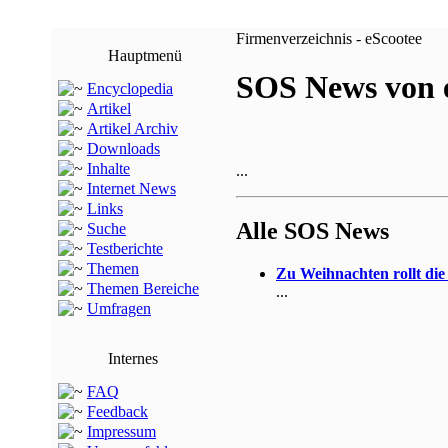
Firmenverzeichnis - eScootee
Hauptmenü
SOS News von 
Encyclopedia
Artikel
Artikel Archiv
Downloads
Inhalte
...
Internet News
Links
Alle SOS News
Suche
Testberichte
Themen
Zu Weihnachten rollt die 
Themen Bereiche
...
Umfragen
Internes
FAQ
Feedback
Impressum