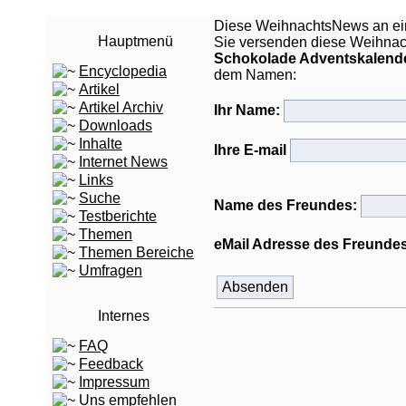
Diese WeihnachtsNews an ei
Hauptmenü
Sie versenden diese Weihna
Schokolade Adventskalende
Encyclopedia
dem Namen:
Artikel
Artikel Archiv
Ihr Name:
Downloads
Inhalte
Ihre E-mail
Internet News
Links
Suche
Name des Freundes:
Testberichte
Themen
eMail Adresse des Freunde
Themen Bereiche
Umfragen
Internes
FAQ
Feedback
Impressum
Uns empfehlen