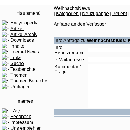
WeihnachtsNews
Hauptmenü
[
Kategorien
|
Neuzugänge
|
Beliebt
]
Encyclopedia
Anfrage an den Verfasser
Artikel
Artikel Archiv
Downloads
Ihre Anfrage zu
Weihnachtsblues: Ke
Inhalte
Ihre
Internet News
Benutzername:
Links
e-Mailadresse:
Suche
Kommentar /
Testberichte
Frage:
Themen
Themen Bereiche
Umfragen
Internes
FAQ
Feedback
Impressum
Uns empfehlen