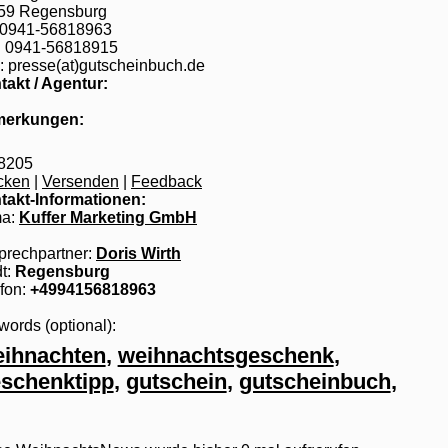
59 Regensburg
: 0941-56818963
: 0941-56818915
: presse(at)gutscheinbuch.de
takt / Agentur:
erkungen:
8205
cken
|
Versenden
|
Feedback
takt-Informationen:
ma:
Kuffer Marketing GmbH
prechpartner:
Doris Wirth
t:
Regensburg
fon:
+4994156818963
ords (optional):
ihnachten
,
weihnachtsgeschenk
,
schenktipp
,
gutschein
,
gutscheinbuch
,