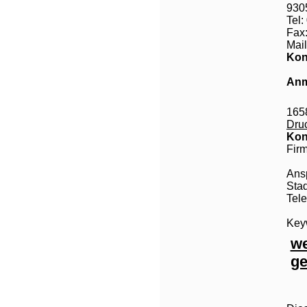
930
Tel
Fax
Mail
Kon
Anm
165
Dru
Kon
Fir
Ans
Stad
Tele
Keyw
we
ge