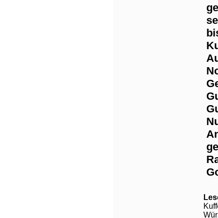
ge
se
bi
Ku
Au
No
Ge
Gu
Gu
Nu
An
ge
Ra
Go
Les
Kuf
Würz