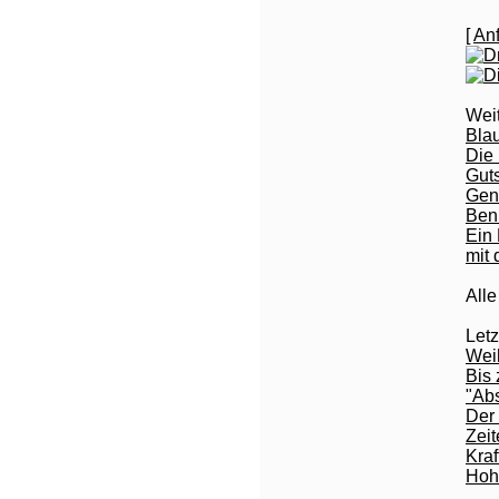
[
Anf
Wei
Bla
Die
Gut
Gen
Benn
Ein
mit
All
Let
Wei
Bis
"Ab
Der 
Zei
Kraf
Hohe