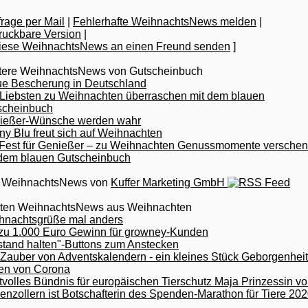
rage per Mail
|
Fehlerhafte WeihnachtsNews melden
|
|
]
tere WeihnachtsNews von Gutscheinbuch
ue Bescherung in Deutschland
 Liebsten zu Weihnachten überraschen mit dem blauen
scheinbuch
ießer-Wünsche werden wahr
y Blu freut sich auf Weihnachten
 Fest für Genießer – zu Weihnachten Genussmomente versche
 dem blauen Gutscheinbuch
e WeihnachtsNews von
Kuffer Marketing GmbH
zten WeihnachtsNews aus Weihnachten
hnachtsgrüße mal anders
 zu 1.000 Euro Gewinn für growney-Kunden
stand halten"-Buttons zum Anstecken
Zauber von Adventskalendern - ein kleines Stück Geborgenheit
ten von Corona
tvolles Bündnis für europäischen Tierschutz Maja Prinzessin v
nzollern ist Botschafterin des Spenden-Marathon für Tiere 20