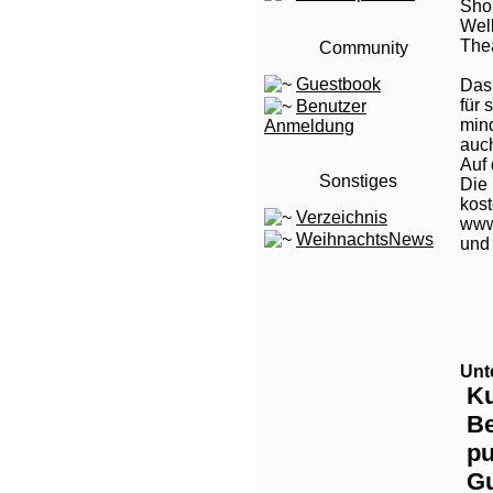
Sho
Well
Thea
Community
Guestbook
Das
für 
Benutzer
min
Anmeldung
auc
Auf
Sonstiges
Die 
kost
Verzeichnis
www
WeihnachtsNews
und 
Unt
Ku
Be
pu
Gu