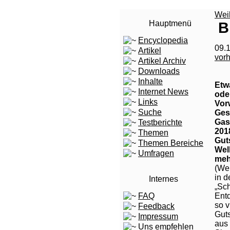
Wei
Hauptmenü
B
Encyclopedia
09.1
Artikel
vor
Artikel Archiv
Downloads
Inhalte
Etwa
Internet News
ode
Links
Vorw
Suche
Ges
Gas
Testberichte
201
Themen
Gut
Themen Bereiche
Wel
Umfragen
meh
(We
in d
Internes
„Sch
FAQ
Entd
so v
Feedback
Gut
Impressum
aus 
Uns empfehlen