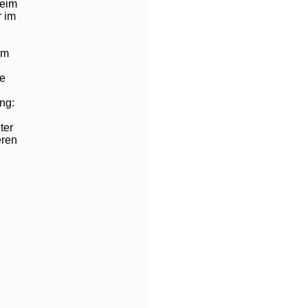
beim
r im
um
he
ng:
ter
eren