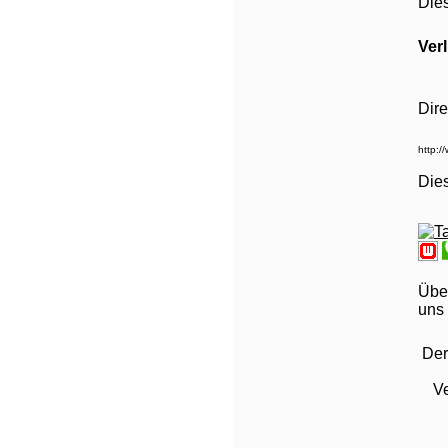
Die
Ver
Dire
Die
Über
uns 
Der
Ve