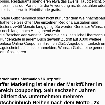
pping. Restaurants spendieren etwa das zweite Hauptgericht, 
ness muss der Partner für die Anwendung nichts bezahlen ode
ter ist die zweite Eintrittskarte gratis.
 blaue Gutscheinbuch sorgt nicht nur unter dem Weihnachtsba
strahlende Gesichter. Die einzelnen Regionalausgaben sind
destens zwölf Monate lang gültig. So werden Genießer-Wünsc
h noch lange nach Heiligabend wahr.
 die Beschenkten wartet außerdem eine zusätzliche Überraschu
Kundenkarte in jedem Buch gewährt Zugriff auf 8.000 weitere
enlose Online-Coupons mit reinen 2für1-Angeboten. Einfach un
.gutscheinbuchplus.de anmelden, Wunsch-Gutscheine generi
drauflos sparen.
ernehmensinformation / Kurzprofil:
ffer Marketing ist einer der Marktführer im
reich Couponing. Seit sechzehn Jahren
bliziert das Unternehmen mehrere
tscheinbuch-Reihen nach dem Motto „2x