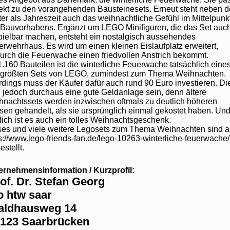
fekt zu den vorangehenden Bausteinesets. Erneut steht neben 
er als Jahreszeit auch das weihnachtliche Gefühl im Mittelpunk
 Bauvorhabens. Ergänzt um LEGO Minifiguren, die das Set auc
ielbar machen, entsteht ein nostalgisch aussehendes
rwehrhaus. Es wird um einen kleinen Eislaufplatz erweitert,
urch die Feuerwache einen friedvollen Anstrich bekommt.
1.160 Bauteilen ist die winterliche Feuerwache tatsächlich eine
 größten Sets von LEGO, zumindest zum Thema Weihnachten.
rdings muss der Käufer dafür auch rund 90 Euro investieren. Di
jedoch durchaus eine gute Geldanlage sein, denn ältere
hnachtssets werden inzwischen oftmals zu deutlich höheren
sen gehandelt, als sie ursprünglich einmal gekostet haben. Un
tlich ist es auch ein tolles Weihnachtsgeschenk.
ses und viele weitere Legosets zum Thema Weihnachten sind a
s://www.lego-friends-fan.de/lego-10263-winterliche-feuerwache/
estellt.
ernehmensinformation / Kurzprofil:
of. Dr. Stefan Georg
o htw saar
aldhausweg 14
123 Saarbrücken