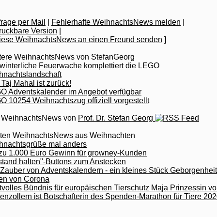
rage per Mail
|
Fehlerhafte WeihnachtsNews melden
|
|
]
tere WeihnachtsNews von StefanGeorg
winterliche Feuerwache komplettiert die LEGO
hnachtslandschaft
Taj Mahal ist zurück!
O Adventskalender im Angebot verfügbar
 10254 Weihnachtszug offiziell vorgestellt
e WeihnachtsNews von
Prof. Dr. Stefan Georg
zten WeihnachtsNews aus Weihnachten
hnachtsgrüße mal anders
 zu 1.000 Euro Gewinn für growney-Kunden
stand halten"-Buttons zum Anstecken
Zauber von Adventskalendern - ein kleines Stück Geborgenheit
ten von Corona
tvolles Bündnis für europäischen Tierschutz Maja Prinzessin v
nzollern ist Botschafterin des Spenden-Marathon für Tiere 20