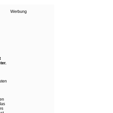
Werbung
t
ter.
sten
hen
das
es
st