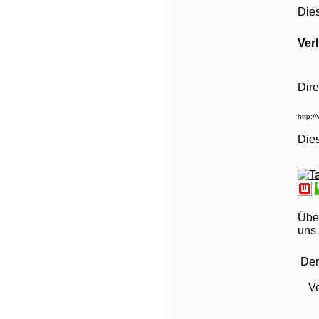
Die
Ver
Dire
Die
Über
uns 
Der
Ve