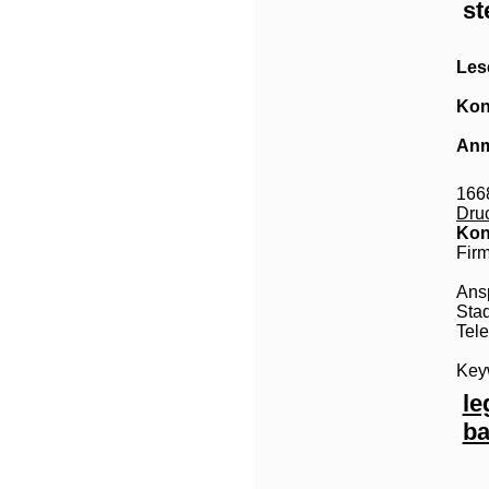
st
Les
Kon
Anm
166
Dru
Kon
Fir
Ans
Stad
Tele
Keyw
le
ba