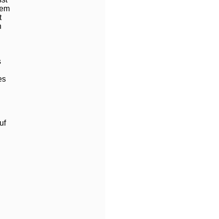
dem
t
h
s
es
d
uf