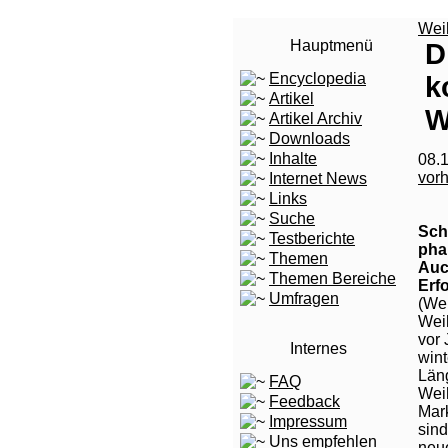
Wei
Hauptmenü
D
Encyclopedia
k
Artikel
W
Artikel Archiv
Downloads
Inhalte
08.1
vor
Internet News
Links
Suche
Sch
Testberichte
pha
Themen
Auc
Themen Bereiche
Erfo
Umfragen
(We
Wei
vor 
Internes
wint
Läng
FAQ
Weih
Feedback
Mar
Impressum
sind
Uns empfehlen
neu