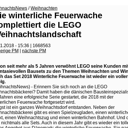
hnachtsNews
/
Weihnachten
ie winterliche Feuerwache
omplettiert die LEGO
eihnachtslandschaft
1.2018 - 15:36 | 1668563
herige PM
|
nächste PM
on seit mehr als 5 Jahren verwöhnt LEGO seine Kunden mi
ntasievollen Bausets zu den Themen Weihnachten und Win
h das Set 2018 Winterliche Feuerwache ist wieder ein voller
lg.
ihnachtsNews) - Erinnern Sie sich noch an die LEGO
hnachtsbäckerei? Damit haben die dänischen Bausteinspeziali
Jahren eine erfolgreiche Serie gestartet, die 2018 mit der
erlichen Feuerwache fortgesetzt wird.
st ist ein ganzes Weihnachtsdorf entstanden. Neben der
nachtsbäckerei gibt es einen Spielzeugladen, einen winterlic
kt, einen Weihnachtszug und einen winterlichen Bahnhof. Und 
 nichtmals alle Sets. Auch in diesem Jahr gibt es wieder ein toll
es Angebot aus Dänemark: die winterliche Feuerwache. Sie pas