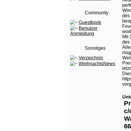
per
Wint
Community
des
besp
Guestbook
Feue
Benutzer
wod
Anmeldung
Mit 
des
Alle
Sonstiges
mag 
Verzeichnis
Wei
Prei
WeihnachtsNews
letz
Die
http
vorg
Unt
Pr
c/
W
66