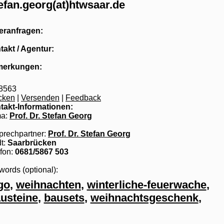
efan.georg(at)htwsaar.de
eranfragen:
takt / Agentur:
erkungen:
8563
cken
|
Versenden
|
Feedback
takt-Informationen:
ma:
Prof. Dr. Stefan Georg
prechpartner:
Prof. Dr. Stefan Georg
t:
Saarbrücken
fon:
0681/5867 503
ords (optional):
go
,
weihnachten
,
winterliche-feuerwache
,
usteine
,
bausets
,
weihnachtsgeschenk
,