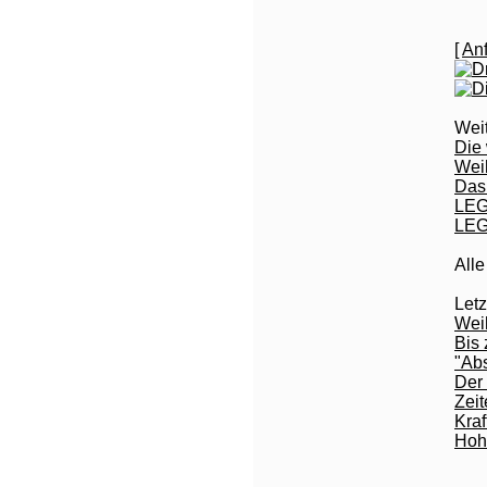
[
Anf
Wei
Die 
Wei
Das 
LEG
LEGO
All
Let
Wei
Bis
"Ab
Der 
Zei
Kraf
Hohe