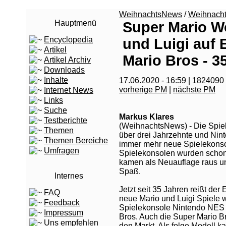
WeihnachtsNews
/
Weihnach
Hauptmenü
Super Mario Wo
Encyclopedia
und Luigi auf 
Artikel
Mario Bros - 3
Artikel Archiv
Downloads
Inhalte
17.06.2020 - 16:59 | 1824090
vorherige PM
|
nächste PM
Internet News
Links
Suche
Markus Klares
Testberichte
(WeihnachtsNews) - Die Spiele
Themen
über drei Jahrzehnte und Nin
Themen Bereiche
immer mehr neue Spielekonso
Umfragen
Spielekonsolen wurden schon 
kamen als Neuauflage raus un
Spaß.
Internes
Jetzt seit 35 Jahren reißt der
FAQ
neue Mario und Luigi Spiele 
Feedback
Spielekonsole Nintendo NES f
Impressum
Bros. Auch die Super Mario B
Uns empfehlen
den Markt. Als folge Modell 