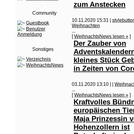
zum Anstecken
Community
10.11.2020 15:31 |
stylebutto
Guestbook
Weihnachten
Benutzer
...
Anmeldung
[
WeihnachtsNews lesen »
]
Der Zauber von
Sonstiges
Adventskalendern
kleines Stück Ge
Verzeichnis
WeihnachtsNews
in Zeiten von Co
03.11.2020 13:10 |
|
Weihnac
...
[
WeihnachtsNews lesen »
]
Kraftvolles Bündn
europäischen Tie
Maja Prinzessin 
Hohenzollern ist