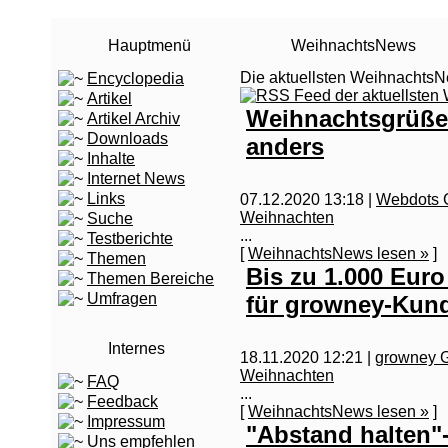
Hauptmenü
WeihnachtsNews
Die aktuellsten Weihnacht
Encyclopedia
Artikel
Weihnachtsgrüße
Artikel Archiv
Downloads
anders
Inhalte
Internet News
Links
07.12.2020 13:18 |
Webdots
Weihnachten
Suche
...
Testberichte
[
WeihnachtsNews lesen »
]
Themen
Bis zu 1.000 Eur
Themen Bereiche
Umfragen
für growney-Kun
Internes
18.11.2020 12:21 |
growney
Weihnachten
FAQ
...
Feedback
[
WeihnachtsNews lesen »
]
Impressum
"Abstand halten"
Uns empfehlen